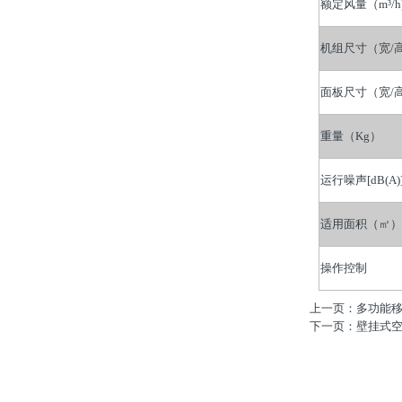
额定风量（m³/
机组尺寸（宽/高
面板尺寸（宽/高
重量（Kg）
运行噪声[dB(A)
适用面积（㎡）
操作控制
上一页：多功能移动
下一页：壁挂式