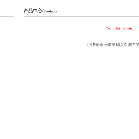
产品中心/
Products
No Information
共
0
条记录 当前第
1
/0页次 转至