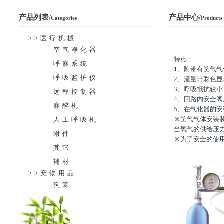
产品列表/
产品中心/
Categories
Products
>>医疗机械
--空气净化器
特点：
--呼麻系统
1、附带有笑气气
--呼吸监护仪
2、流量计彩色
3、呼吸抵抗较
--远程控制器
4、回路内安全
--麻醉机
5、在气化器的
※笑气气体安装
--人工呼吸机
当氧气的供给压
--附件
※为了安全的使
--其它
--辅材
>>宠物用品
--狗笼