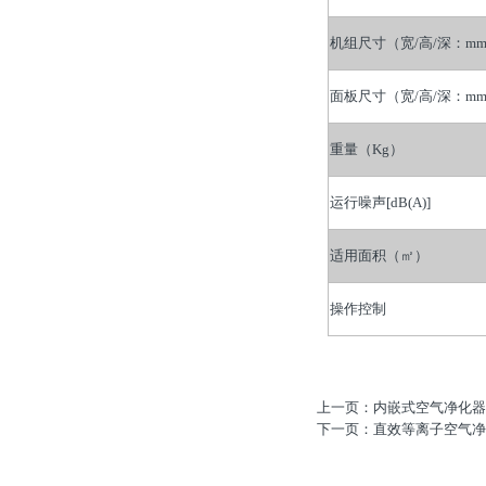
机组尺寸（宽/高/深：mm
面板尺寸（宽/高/深：mm
重量（Kg）
运行噪声[dB(A)]
适用面积（㎡）
操作控制
上一页：内嵌式空气净化器
下一页：直效等离子空气净