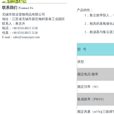
联系我们 /
Contact Us
产品特性：
无锡市煊业宠物用品有限公司
1，集尘效率惊人，一次通
地址：江苏省无锡市新区梅村新泰工业园区
联系人：蒋含卉
2，独具的臭氧催化还
电话：
+86 0510-8815 5138
3，粗滤器与集尘器为
传真：
+86 0510-8815 5138
E-mail：sales@xuanyepet.com
型 号
类型
额定电压/频率
额定功率（W）
集成效率（PM10）
额定风量（m³/h)(三级调