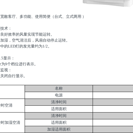
应宽敞客厅、多功能、使用简便（台式、立式两用 ）
频技术：
用良好效率的风量实现节能运转。
分加湿，空气清洁后，风扇自动停止运转。
中的LED灯的发光量约为1/2。
2.5显示：
分为9个档位进行表示。
态监视：
源关闭自行显示。
名称
电源
清净时间
转时空清
适用面积
清净时间
转时加湿空清
适用面积
加湿适用面积