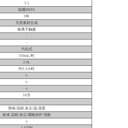
5.1
除菌HEPA
5年
天然素材合成
银离子触媒
-
-
汽化式
550mL/时
2.9L
约5.3小时
○
○
○
18月
-
异味/花粉.灰尘/温.湿度
标准 花粉/灰尘 咽喉保护 润肤
○
2.4定时