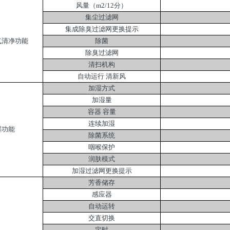
风量（m2/12分）
集尘过滤网
集成除臭过滤网更换提示
气清净功能
除菌
除臭过滤网
清扫机构
自动运行 清新风
加湿方式
加湿量
容器 容量
连续加湿
湿功能
除菌系统
咽喉保护
润肤模式
加湿过滤网更换提示
芳香储存
感应器
自动运转
交直切换
定时