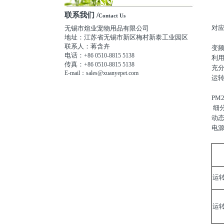
联系我们 /
Contact Us
对
无锡市煊业宠物用品有限公司
地址：江苏省无锡市新区梅村新泰工业园区
联系人：蒋含卉
变
电话：
+86 0510-8815 5138
利
传真：
+86 0510-8815 5138
充
E-mail：sales@xuanyepet.com
运转
PM
细
动
电
运
运